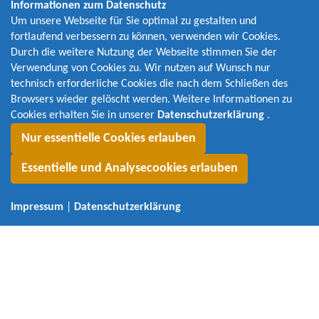
Informationen zum Datenschutz
Um unsere Webseite für Sie optimal zu gestalten und
fortlaufend verbessern zu können, verwenden wir Cookies.
Durch die weitere Nutzung der Webseite stimmen Sie der
Verwendung von Cookies zu. Wir nutzen auf Wunsch nur
technisch erforderliche Cookies die nach dem Schließen des
MALPO GmbH
Browsers wieder gelöscht werden. Weitere Informationen zu
Hienlohestraße 34
Cookies erhalten Sie in unserer
Datenschutzerklärung
.
83624 Otterfing
Nur essentielle Cookies erlauben
Geschäftsführer: Albert Schlecht, Stefan Bader
Essentielle und Analysecookies erlauben
Telefon: 08024 4702750
Telefax: 08024 4702759
Impressum
|
Datenschutzerklärung
E-Mail: info@malpo.de
Impressum
|
Datenschutz
Verwaltung